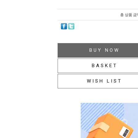
총 상품 금
BUY NOW
BASKET
WISH LIST