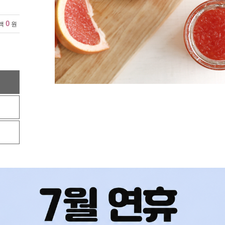
0
액
원