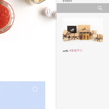
EVENT
#봄봄푸드
with